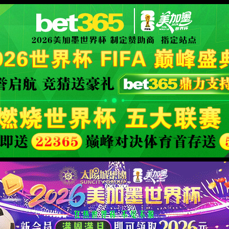
首页
关于我们
核心能力
产品中心
密制造领域领先的