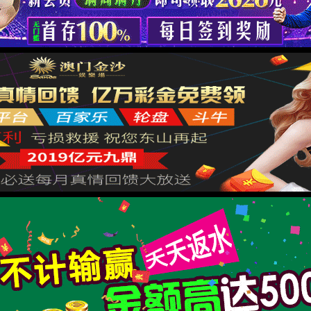
电子
云
客