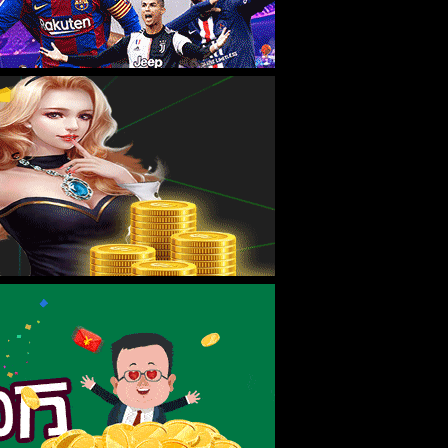
顶线路yd12300（002937）紧跟
户需求提供定制化系列产品。