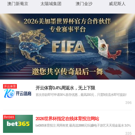
用心工作 快乐生活
----云顶线路yd123002023员工旅游
若到江南赶上春，
千万和春住。
烟花三月，正是春暖花开之际，
迎着和煦的春风，沐浴着春日的暖阳，
云顶线路yd12300宁波公司2023年员工旅游正式启动。
本次旅游共分3条线，涵盖云顶线路yd12300宁波公
司1100余位家人，旅游共分5批次出行。
3月11日，首批出行的家人共有460余位，趁着阳光
正好，去想去的地方。